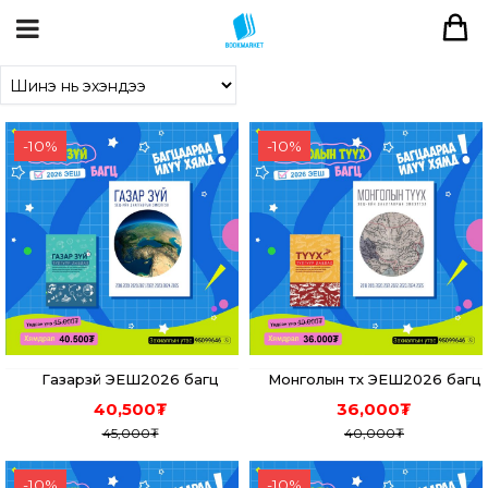
-
10
%
-
10
%
Газарзүй ЭЕШ2026 багц
Монголын түүх ЭЕШ2026 багц
40,500
₮
36,000
₮
45,000
₮
40,000
₮
-
10
%
-
10
%