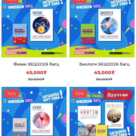
Физик ЭЕШ2026 багц
Биологи ЭЕШ2026 багц
45,000
₮
45,000
₮
50,000
₮
50,000
₮
-
10
%
-
10
%
Дууссан