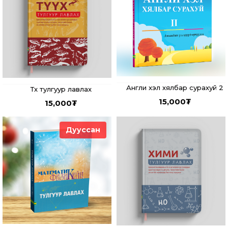
Англи хэл хялбар сурахуй 2
Түүх тулгуур лавлах
15,000
₮
15,000
₮
Дууссан