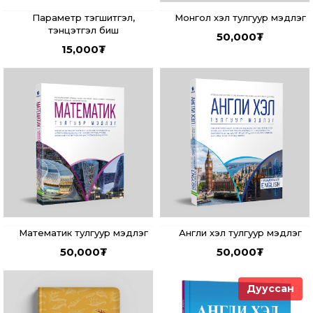
Параметр тэгшитгэл,
Монгол хэл тулгуур мэдлэг
тэнцэтгэл биш
50,000
₮
15,000
₮
Математик тулгуур мэдлэг
Англи хэл тулгуур мэдлэг
50,000
₮
50,000
₮
Дууссан