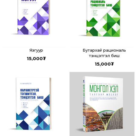
Язгуур
Бутархай рациональ
тэнцэтгэл биш
15,000
₮
15,000
₮