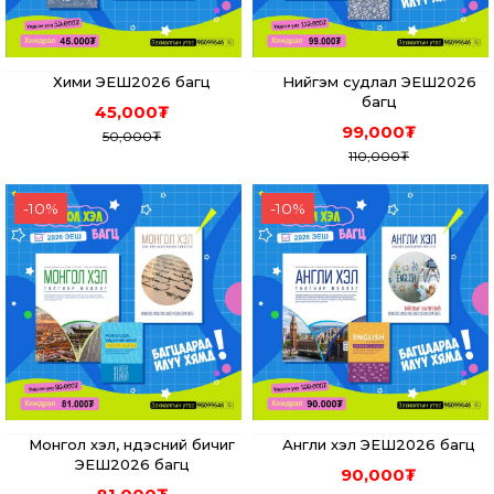
Хими ЭЕШ2026 багц
Нийгэм судлал ЭЕШ2026
багц
45,000
₮
99,000
₮
50,000
₮
110,000
₮
-
10
%
-
10
%
Монгол хэл, үндэсний бичиг
Англи хэл ЭЕШ2026 багц
ЭЕШ2026 багц
90,000
₮