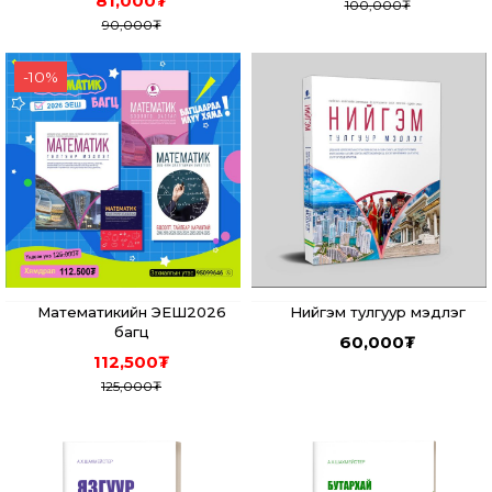
81,000
₮
100,000
₮
90,000
₮
-
10
%
Математикийн ЭЕШ2026
Нийгэм тулгуур мэдлэг
багц
60,000
₮
112,500
₮
125,000
₮