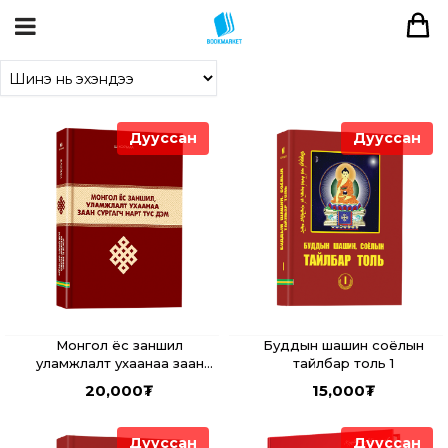
Дууссан
Дууссан
Монгол ёс заншил
Буддын шашин соёлын
уламжлалт ухаанаа заан
тайлбар толь 1
сургагч нарт тус дэм
20,000
₮
15,000
₮
Дууссан
Дууссан