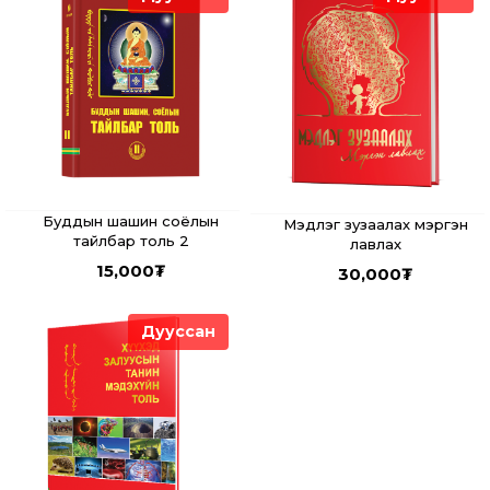
Буддын шашин соёлын
Мэдлэг зузаалах мэргэн
тайлбар толь 2
лавлах
15,000
₮
30,000
₮
Дууссан