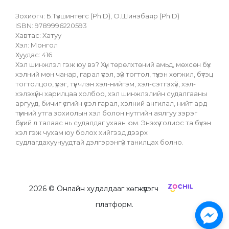
Зохиогч: Б.Түвшинтөгс (Ph.D), О.Шинэбаяр (Ph.D)
ISBN: 9789996220593
Хавтас: Хатуу
Хэл: Монгол
Хуудас: 416
Хэл шинжлэл гэж юу вэ? Хүн төрөлхтөний амьд, мөхсөн бүх 
хэлний мөн чанар, гарал үүсэл, зүй тогтол, түүхэн хөгжил, бүтэц 
тогтолцоо, үүрэг, түүнчлэн хэл-нийгэм, хэл-сэтгэхүй, хэл-
хэлэхүйн харилцаа холбоо, хэл шинжлэлийн судалгааны 
аргууд, бичиг үсгийн үүсэл гарал, хэлний ангилал, нийт ард 
түмний утга зохиолын хэл болон нутгийн аялгуу зэрэг 
бүхий л талаас нь судалдаг ухаан юм. Энэхүү толиос та бүхэн 
хэл гэж чухам юу болох хийгээд дээрх 
судлагдахуунуудтай дэлгэрэнгүй танилцах болно.
2026
© Онлайн худалдааг хөгжүүлэгч
платформ.