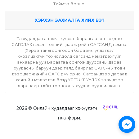
Тиймээ болно.
ХЭРХЭН ЗАХИАЛГА ХИЙХ ВЭ?
Та худалдан авахыг хүссэн бараагаа сонгохдоо
САГСЛАХ гэсэн товчийг дарж өөрийн САГСАНД нэмнэ.
(Хэрэв таны сонгосон барааны үлдэгдэл
хүрэлцэхгүй тохиолдолд сагсанд нэмэгдэхгүйг
анхаарна уу!) Бараагаа сонгож дууссаны дараа
хуудасны баруун дээд талд байрлах САГС-ны товч
дээр дарж өөрийн САГС руу орно. Сагсан дээр дараад
хаягийн мэдээлэл бөглөөд ҮРГЭЖЛҮҮЛЭХ товч дээр
дарснаар төлбөр тооцооны хуудас руу шилжинэ.
2026
© Онлайн худалдааг хөгжүүлэгч
платформ.