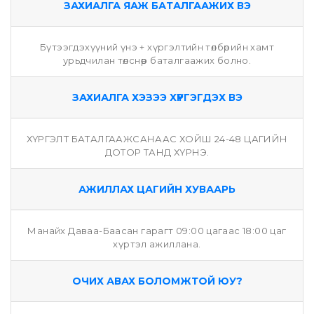
ЗАХИАЛГА ЯАЖ БАТАЛГААЖИХ ВЭ
Бүтээгдэхүүний үнэ + хүргэлтийн төлбөрийн хамт
урьдчилан төлснөөр баталгаажих болно.
ЗАХИАЛГА ХЭЗЭЭ ХҮРГЭГДЭХ ВЭ
ХҮРГЭЛТ БАТАЛГААЖСАНААС ХОЙШ 24-48 ЦАГИЙН
ДОТОР ТАНД ХҮРНЭ.
АЖИЛЛАХ ЦАГИЙН ХУВААРЬ
Манайх Даваа-Баасан гарагт 09:00 цагаас 18:00 цаг
хүртэл ажиллана.
ОЧИХ АВАХ БОЛОМЖТОЙ ЮУ?