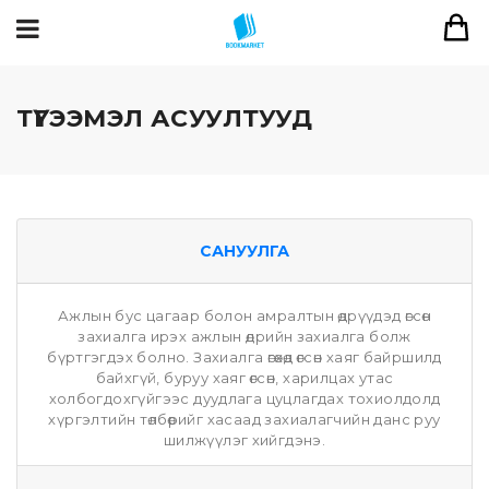
ТҮГЭЭМЭЛ АСУУЛТУУД
САНУУЛГА
Ажлын бус цагаар болон амралтын өдрүүдэд өгсөн
захиалга ирэх ажлын өдрийн захиалга болж
бүртгэгдэх болно. Захиалга өгөхөд өгсөн хаяг байршилд
байхгүй, буруу хаяг өгсөн, харилцах утас
холбогдохгүйгээс дуудлага цуцлагдах тохиолдолд
хүргэлтийн төлбөрийг хасаад захиалагчийн данс руу
шилжүүлэг хийгдэнэ.