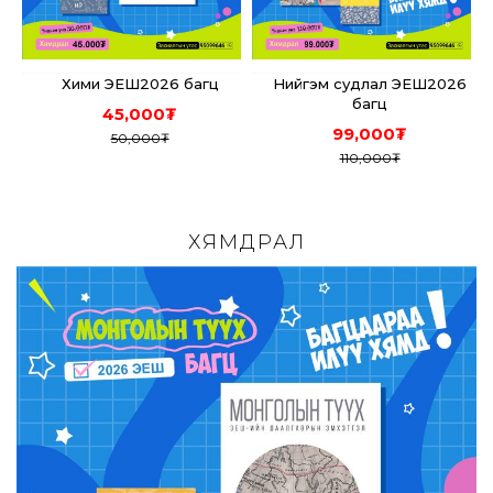
Хими ЭЕШ2026 багц
Нийгэм судлал ЭЕШ2026
багц
45,000
₮
99,000
₮
50,000
₮
110,000
₮
ХЯМДРАЛ