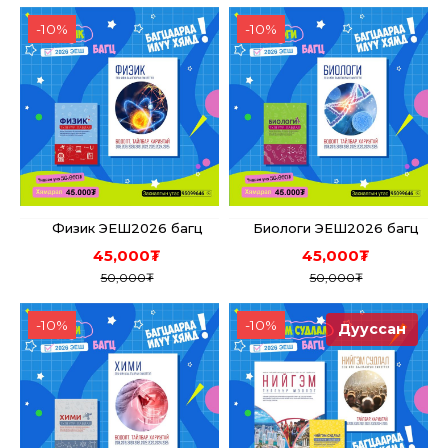
-
10
%
-
10
%
Физик ЭЕШ2026 багц
Биологи ЭЕШ2026 багц
45,000
₮
45,000
₮
50,000
₮
50,000
₮
-
10
%
-
10
%
Дууссан