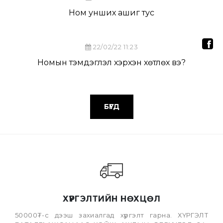
Ном унших ашиг тус
22/02/22 11:23
Номын тэмдэглэл хэрхэн хөтлөх вэ?
БҮГД
ХҮРГЭЛТИЙН НӨХЦӨЛ
50000₮-с дээш захиалгад хүргэлт гарна. ХҮРГЭЛТ