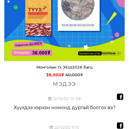
Монголын түүх ЭЕШ2026 багц
36,000
₮
40,000
₮
МЭДЭЭ
22/02/22 10:38
Хүүхдээ хэрхэн номонд дуртай болгох вэ?
22/02/22 11:13