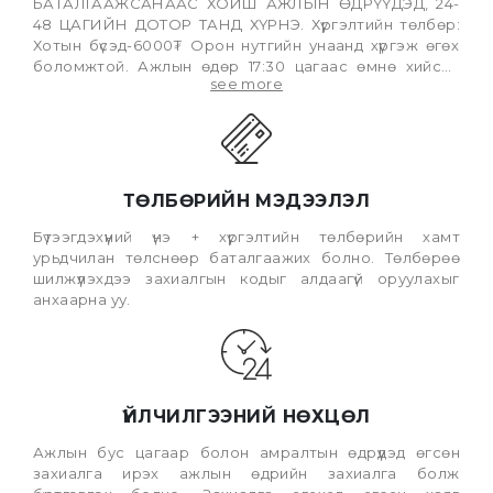
БАТАЛГААЖСАНААС ХОЙШ АЖЛЫН ӨДРҮҮДЭД, 24-
48 ЦАГИЙН ДОТОР ТАНД ХҮРНЭ. Хүргэлтийн төлбөр:
Хотын бүсэд-6000₮ Орон нутгийн унаанд хүргэж өгөх
боломжтой. Ажлын өдөр 17:30 цагаас өмнө хийсэн
see more
гүйлгээ тухайн өдрийн захиалганд тооцогдох ба үүнээс
хойш хийсэн гүйлгээ дараа өдрийн захиалганд ордог
болохыг анхаарна уу.
ТӨЛБӨРИЙН МЭДЭЭЛЭЛ
Бүтээгдэхүүний үнэ + хүргэлтийн төлбөрийн хамт
урьдчилан төлснөөр баталгаажих болно. Төлбөрөө
шилжүүлэхдээ захиалгын кодыг алдаагүй оруулахыг
анхаарна уу.
ҮЙЛЧИЛГЭЭНИЙ НӨХЦӨЛ
Ажлын бус цагаар болон амралтын өдрүүдэд өгсөн
захиалга ирэх ажлын өдрийн захиалга болж