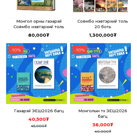
Монгол орны газарзүй
Соёмбо нэвтэрхий толь
Соёмбо нэвтэрхий толь
20 боть
80,000
₮
1,300,000
₮
-
10
%
-
10
%
Газарзүй ЭЕШ2026 багц
Монголын түүх ЭЕШ2026
багц
40,500
₮
36,000
₮
45,000
₮
40,000
₮