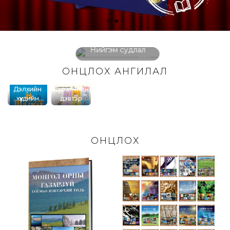
Нийгэм судлал
2
ОНЦЛОХ АНГИЛАЛ
Дэлхийн
Сурагчийн
хүүхдийн
дэвтэр
шилмэл
зохиол 191
боть
ОНЦЛОХ