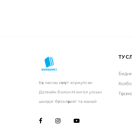
ТУС
Бидни
Бүх насны хүмүүст зориулсан
Холбо
Дэлхийн болон Монгол улсын
Түгээм
шилдэг бүтээлүүдийг та манай
нэрийн дэлгүүр, онлайн дэлгүүрээс
үзэх мөн хүссэн газраа хүргүүлэх
бүрэн боломжтой.