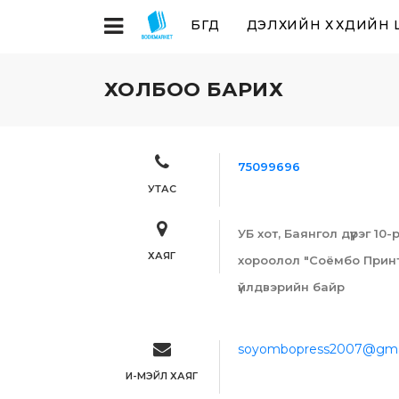
БҮГД
ДЭЛХИЙН ХҮҮХДИЙН
ХОЛБОО БАРИХ
75099696
УТАС
УБ хот, Баянгол дүүрэг 10
ХАЯГ
хороолол "Соёмбо Принт
үйлдвэрийн байр
soyombopress2007@gma
И-МЭЙЛ ХАЯГ