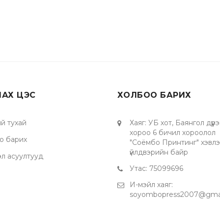
ЛАХ ЦЭС
ХОЛБОО БАРИХ
й тухай
Хаяг
:
УБ хот, Баянгол дүүрэ
хороо 6 бичил хороолол
о барих
"Соёмбо Принтинг" хэвл
үйлдвэрийн байр
эл асуултууд
Утас
:
75099696
И-мэйл хаяг
:
soyombopress2007@gma