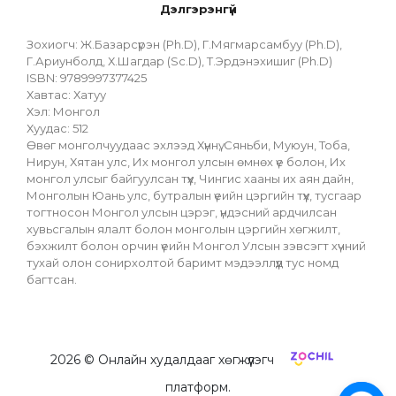
Дэлгэрэнгүй
Зохиогч: Ж.Базарсүрэн (Ph.D), Г.Мягмарсамбуу (Ph.D), 
Г.Ариунболд, Х.Шагдар (Sc.D), Т.Эрдэнэхишиг (Ph.D)
ISBN: 9789997377425
Хавтас: Хатуу
Хэл: Монгол
Хуудас: 512
Өвөг монголчуудаас эхлээд Хүннү, Сяньби, Муюун, Тоба, 
Нирун, Хятан улс, Их монгол улсын өмнөх үе болон, Их 
монгол улсыг байгуулсан түүх, Чингис хааны их аян дайн, 
Монголын Юань улс, бутралын үеийн цэргийн түүх, тусгаар 
тогтносон Монгол улсын цэрэг, үндэсний ардчилсан 
хувьсгалын ялалт болон монголын цэргийн хөгжилт, 
бэхжилт болон орчин үеийн Монгол Улсын зэвсэгт хүчний 
тухай олон сонирхолтой баримт мэдээллүүд тус номд 
багтсан.
2026
© Онлайн худалдааг хөгжүүлэгч
платформ.