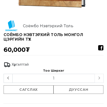
Соёмбо Нэвтэрхий Толь
СОЁМБО НЭВТЭРХИЙ ТОЛЬ МОНГОЛ
ЦЭРГИЙН ТҮҮХ
60,000₮
Хүргэлттэй
Тоо Ширхэг
САГСЛАХ
ДУУССАН