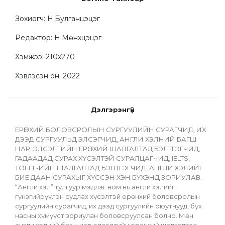
Зохиогч: Н.Булганцэцэг

Редактор: Н.Мөнхцэцэг

Хэмжээ: 210х270

Хэвлэсэн он: 2022
Дэлгэрэнгүй
ЕРӨНХИЙ БОЛОВСРОЛЫН СУРГУУЛИЙН СУРАГЧИД, ИХ 
ДЭЭД СУРГУУЛЬД ЭЛСЭГЧИД, АНГЛИ ХЭЛНИЙ БАГШ 
НАР, ЭЛСЭЛТИЙН ЕРӨНХИЙ ШАЛГАЛТАД БЭЛТГЭГЧИД, 
ГАДААДАД СУРАХ ХҮСЭЛТЭЙ СУРАЛЦАГЧИД, IELTS, 
TOEFL-ИЙН ШАЛГАЛТАД БЭЛТГЭГЧИД, АНГЛИ ХЭЛИЙГ 
БИЕ ДААН СУРАХЫГ ХҮССЭН ХЭН БҮХЭНД ЗОРИУЛАВ.
“Англи хэл” тулгуур мэдлэг ном нь англи хэлийг 
гүнзгийрүүлэн судлах хүсэлтэй ерөнхий боловсролын 
сургуулийн сурагчид, их дээд сургуулийн оюутнууд, бүх 
насны хүмүүст зориулан боловсруулсан болно. Мөн 
англи хэлний багш нар элсэлтийн ерөнхий шалгалтад 