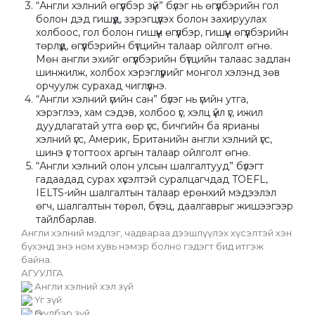
“Англи хэлний өгүүлбэр зүй” бүлэг нь өгүүлбэрийн гол 
болон дэд гишүүд, зэрэгцүүлэх болон захируулах 
холбоос, гол болон гишүүн өгүүлбэр, гишүүн өгүүлбэрийн 
төрлүүд, өгүүлбэрийн бүтцийн талаар ойлголт өгнө. 
Мөн англи эхийг өгүүлбэрийн бүтцийн талаас задлан 
шинжилж, холбох хэрэглүүрийг монгол хэлэнд зөв 
орчуулж сурахад чиглүүлнэ.
“Англи хэлний үгийн сан” бүлэг нь үгийн утга, 
хэрэглээ, хам сэдэв, холбоо үг, хэлц үйл үг, ижил 
дуудлагатай утга өөр үгс, бичгийн ба ярианы 
хэлний үгс, Америк, Британийн англи хэлний үгс, 
шинэ үг тогтоох аргын талаар ойлголт өгнө.
“Англи хэлний олон улсын шалгалтууд” бүлэгт 
гадаадад сурах хүсэлтэй суралцагчдад TOEFL, 
IELTS-ийн шалгалтын талаар ерөнхий мэдээлэл 
өгч, шалгалтын төрөл, бүтэц, даалгаврыг жишээгээр 
тайлбарлав.
Англи хэлний мэдлэг, чадвараа дээшлүүлэх хүсэлтэй хэн 
бүхэнд энэ ном хувь нэмэр болно гэдэгт бид итгэж 
байна.
АГУУЛГА
 Англи хэлний хэл зүй
 Үг зүй
 Өгүүлбэр зүй