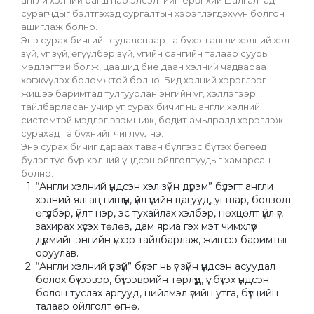
сурагчдыг бэлтгэхэд сургалтын хэрэглэгдэхүүн болгон 
ашиглаж болно.
Энэ сурах бичгийг судалснаар та бүхэн англи хэлний хэл 
зүй, үг зүй, өгүүлбэр зүй, үгийн сангийн талаар суурь 
мэдлэгтэй болж, цаашид бие даан хэлний чадвараа 
хөгжүүлэх боломжтой болно. Бид хэлний хэрэглээг 
жишээ баримтад тулгуурлан энгийн үг, хэллэгээр 
тайлбарласан учир уг сурах бичиг нь англи хэлний 
системтэй мэдлэг эзэмшиж, бодит амьдралд хэрэглэж 
сурахад та бүхнийг чиглүүлнэ.
Энэ сурах бичиг дараах таван бүлгээс бүтэх бөгөөд 
бүлэг тус бүр хэлний үндсэн ойлголтуудыг хамарсан 
болно.
“Англи хэлний үндсэн хэл зүйн дүрэм” бүлэгт англи 
хэлний ялгац гишүүн, үйл үгийн цагууд, угтвар, болзолт 
өгүүлбэр, үйлт нэр, эс тухайлах хэлбэр, нөхцөлт үйл үг, 
захирах хүсэх төлөв, дам яриа гэх мэт чимхлүүр 
дүрмийг энгийн үгээр тайлбарлаж, жишээ баримтыг 
оруулав.
“Англи хэлний үг зүй” бүлэг нь үг зүйн үндсэн асуудал 
болох бүтээвэр, бүтээврийн төрлүүд, үг бүтэх үндсэн 
болон туслах аргууд, нийлмэл үгийн утга, бүтцийн 
талаар ойлголт өгнө.