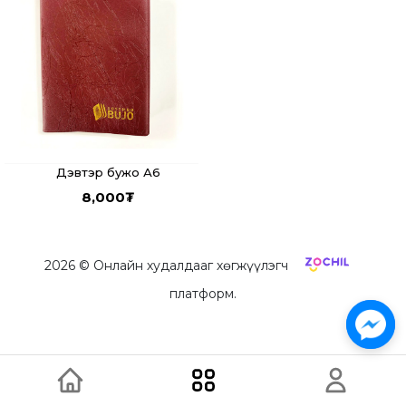
Дэвтэр бужо А6
8,000
₮
2026
© Онлайн худалдааг хөгжүүлэгч
платформ.