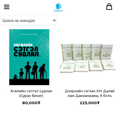
Хөгжлийн сэтгэл судлал
Дээрхийн гэгээн XIV Далай
(Сурах бичиг)
лам Данзанжамц 9 боть
80,000
₮
225,000
₮