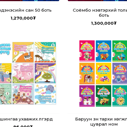
дэнэсийн сан 50 боть
Соёмбо нэвтэрхий тол
боть
1,270,000
₮
1,300,000
₮
шингаа ухаажих үлгэрүүд
Баруун зүүн тархи хөгжүү
цуврал ном
96,000
₮