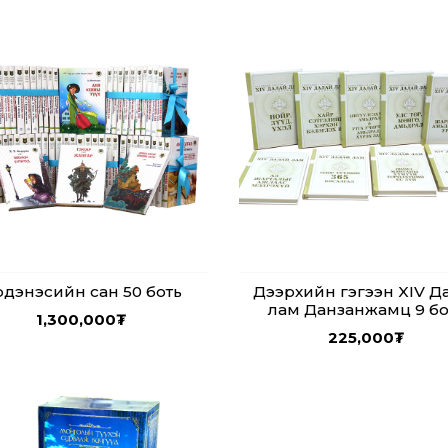
дэнэсийн сан 50 боть
Дээрхийн гэгээн XIV Д
лам Данзанжамц 9 бо
1,300,000
₮
225,000
₮