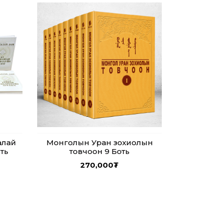
алай
Монголын Уран зохиолын
ть
товчоон 9 Боть
270,000
₮