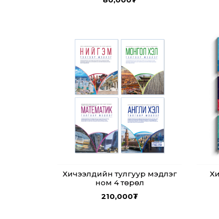
Хичээлүүдийн тулгуур мэдлэг
Хи
ном 4 төрөл
210,000
₮