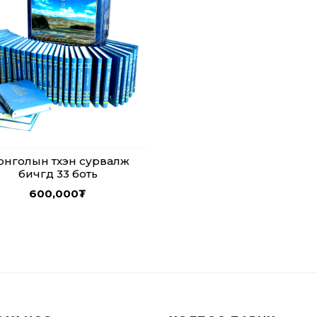
нголын түүхэн сурвалж
бичгүүд 33 боть
600,000
₮