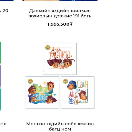
ь 20
Дэлхийн хүүхдийн шилмэл
зохиолын дээжис 191 боть
1,995,500
₮
лэх
Монгол хүүхдийн соёл хүмүүжил
багц ном