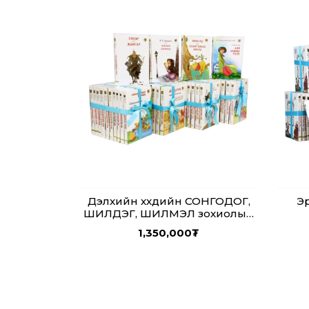
Дэлхийн хүүхдийн СОНГОДОГ,
Эр
ШИЛДЭГ, ШИЛМЭЛ зохиолын
дээжис "Эрдэнэсийн Сан" 50
1,350,000
₮
боть