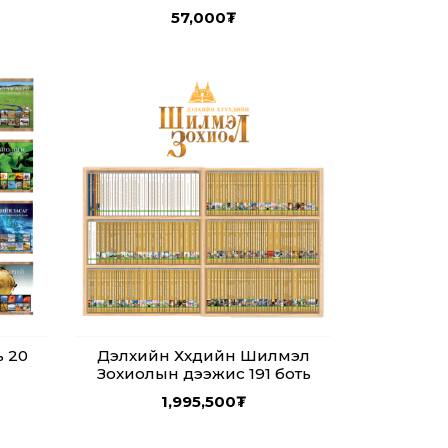
57,000
₮
ь 20
Дэлхийн Хүүхдийн Шилмэл
Зохиолын дээжис 191 боть
1,995,500
₮