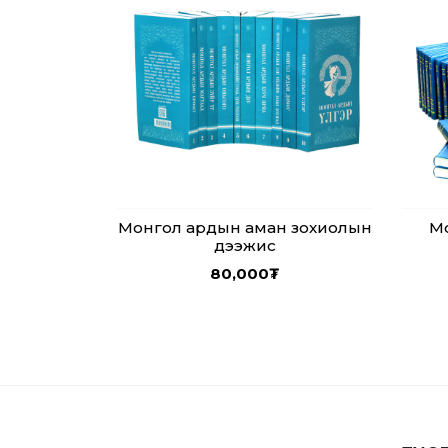
Монгол ардын аман зохиолын
Мо
дээжис
80,000
₮