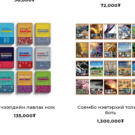
72,000
₮
чээлүүдийн лавлах ном
Соёмбо нэвтэрхий тол
боть
135,000
₮
1,300,000
₮