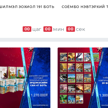
 ШИЛМЭЛ ЗОХИОЛ 191 БОТЬ
СОЁМБО НЭВТЭРХИЙ 
цаг
мин
сек
00
00
00