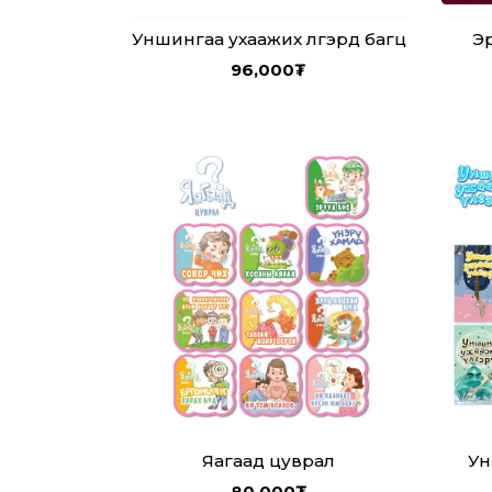
Уншингаа ухаажих үлгэрүүд багц
Эр
96,000
₮
Яагаад цуврал
Ун
80,000
₮