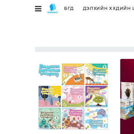
БҮГД
ДЭЛХИЙН ХҮҮХДИЙН