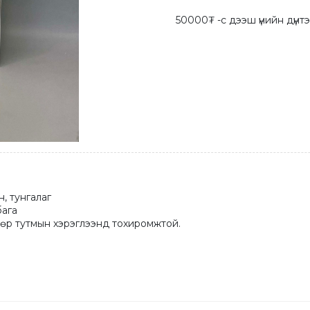
50000₮ -с дээш үнийн дүнтэ
, тунгалаг
бага
дөр тутмын хэрэглээнд тохиромжтой.