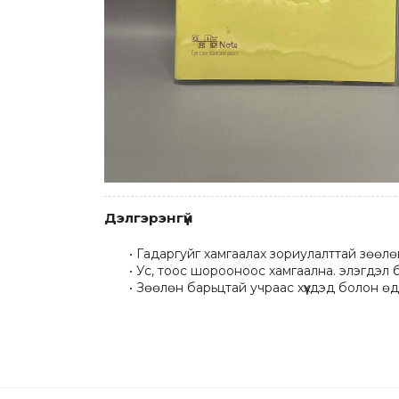
Дэлгэрэнгүй
Гадаргуйг хамгаалах зориулалттай зөөлөн
Ус, тоос шорооноос хамгаална. элэгдэл 
Зөөлөн барьцтай учраас хүүхдэд болон ө