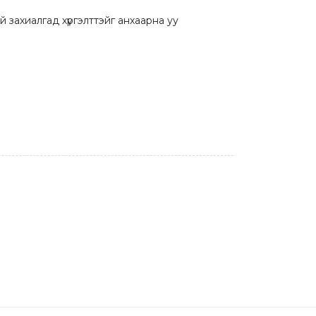
й захиалгад хүргэлттэйг анхаарна уу