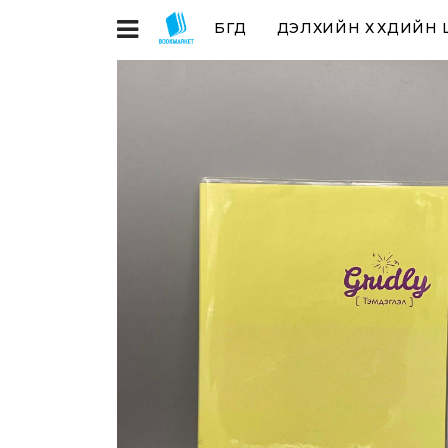
БҮГД
ДЭЛХИЙН ХҮҮХДИЙН