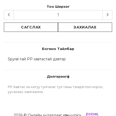
Тоо Ширхэг
САГСЛАХ
ЗАХИАЛАХ
Богино Тайлбар
Spyral-тай PP хавтастай дэвтэр
Дэлгэрэнгүй
PP Хавтас нь хатуу тунгалаг тул таны тэмдэглэл норох, 
уусахаас хамгаална
2026
© Онлайн худалдааг хөгжүүлэгч