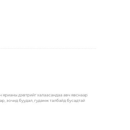
н ярианы дэвтрийг халаасандаа авч явснаар 
ар, зочид буудал, гудамж талбайд бусадтай 