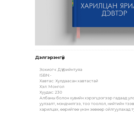
Дэлгэрэнгүй
Зохиогч: Д.Үүрийнтуяа
ISBN:-
Хавтас: Хулдаасан хавтастай
Хэл: Монгол
Хуудас: 230
Албаны болон хувийн хэрэгцээгээр гадаад улс
уулзалт, мэндчилгээ, тоо тоолол, нийтийн тээв
харилцах, өөрийгөө үнэн зөвөөр ойлгуулахад т