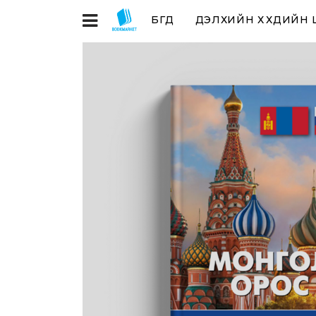
БҮГД
ДЭЛХИЙН ХҮҮХДИЙН