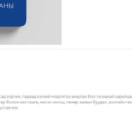
ад зорчих, гадаад хэлний мэдлэгээ ахиулах бол та манай харилца
эр болон хил гааль, нисэх онгоц, төмөр замын буудал, зоогийн газ
устай юм.