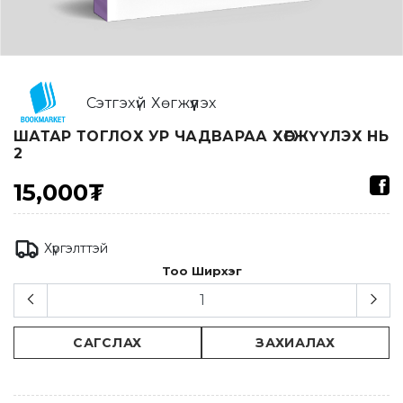
Сэтгэхүй Хөгжүүлэх
ШАТАР ТОГЛОХ УР ЧАДВАРАА ХӨГЖҮҮЛЭХ НЬ
2
15,000₮
Хүргэлттэй
Тоо Ширхэг
САГСЛАХ
ЗАХИАЛАХ