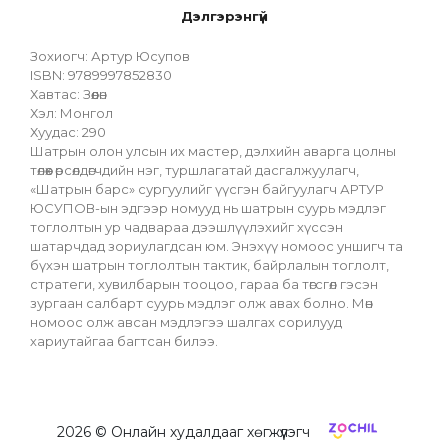
Дэлгэрэнгүй
Зохиогч: Артур Юсупов
ISBN: 9789997852830
Хавтас: Зөөлөн
Хэл: Монгол
Хуудас: 290
Шатрын олон улсын их мастер, дэлхийн аварга цолны 
төлөөх өрсөлдөгчдийн нэг, туршлагатай дасгалжуулагч, 
«Шатрын барс» сургуулийг үүсгэн байгуулагч АРТУР 
ЮСУПОВ-ын эдгээр номууд нь шатрын суурь мэдлэг 
тоглолтын ур чадвараа дээшлүүлэхийг хүссэн 
шатарчдад зориулагдсан юм. Энэхүү номоос уншигч та 
бүхэн шатрын тоглолтын тактик, байрлалын тоглолт, 
стратеги, хувилбарын тооцоо, гараа ба төгсгөл гэсэн 
зургаан салбарт суурь мэдлэг олж авах болно. Мөн 
номоос олж авсан мэдлэгээ шалгах сорилууд 
хариутайгаа багтсан билээ.
2026
© Онлайн худалдааг хөгжүүлэгч