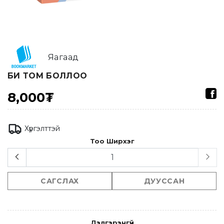
Яагаад
БИ ТОМ БОЛЛОО
8,000₮
Хүргэлттэй
Тоо Ширхэг
САГСЛАХ
ДУУССАН
Дэлгэрэнгүй