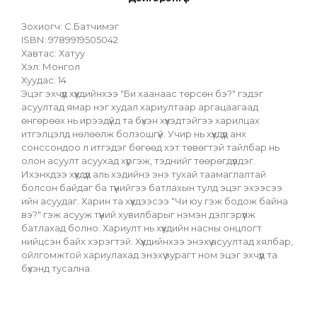
Зохиогч: С.Батчимэг
ISBN: 9789919505042
Хавтас: Хатуу
Хэл: Монгол
Хуудас: 14
Эцэг эхчүүд хүүхдийнхээ "Би хаанаас төрсөн бэ?" гэдэг 
асуултад ямар нэг худал хариултаар аргацаагаад 
өнгөрөөх нь ирээдүйд та бүхэн хүүхэдтэйгээ харилцах 
итгэлцэлд нөлөөлж болзошгүй. Учир нь хүүхдүүд анх 
сонссондоо л итгэдэг бөгөөд хэт төвөгтэй тайлбар нь 
олон асуулт асуухад хүргэж, тэднийг төөрөгдүүлдэг. 
Ихэнхдээ хүүхдүүд аль хэдийнэ энэ тухай таамаглалтай 
болсон байдаг ба түүнийгээ батлахын тулд эцэг эхээсээ 
ийн асуудаг. Харин та хүүхдээсээ "Чи юу гэж бодож байна 
вэ?" гэж асууж түүний хувилбарыг нэмэн дэлгэрүүлж 
батлахад болно. Хариулт нь хүүхдийн насны онцлогт 
нийцсэн байх хэрэгтэй. Хүүхдийнхээ энэхүү асуултад хялбар, 
ойлгомжтой хариулахад энэхүү зурагт ном эцэг эхчүүд та 
бүхэнд тусална.