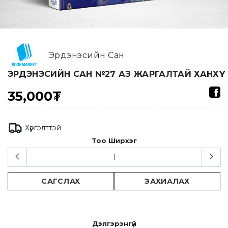
Эрдэнэсийн Сан
ЭРДЭНЭСИЙН САН №27 АЗ ЖАРГАЛТАЙ ХАНХҮҮ
35,000₮
Хүргэлттэй
Тоо Ширхэг
САГСЛАХ
ЗАХИАЛАХ
Дэлгэрэнгүй