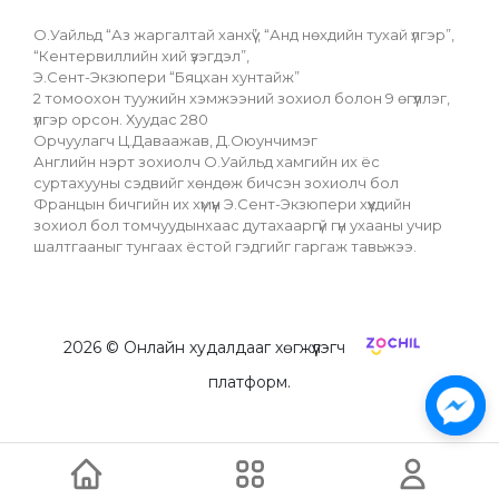
О.Уайльд “Аз жаргалтай ханхүү”, “Анд нөхдийн тухай үлгэр”, 
“Кентервиллийн хий үзэгдэл”, 
Э.Сент-Экзюпери “Бяцхан хунтайж”
2 томоохон туужийн хэмжээний зохиол болон 9 өгүүллэг, 
үлгэр орсон. Хуудас 280
Орчуулагч Ц.Даваажав, Д.Оюунчимэг
Английн нэрт зохиолч О.Уайльд хамгийн их ёс 
суртахууны сэдвийг хөндөж бичсэн зохиолч бол 
Францын бичгийн их хүмүүн Э.Сент-Экзюпери хүүхдийн 
зохиол бол томчуудынхаас дутахааргүй гүн ухааны учир 
шалтгааныг тунгаах ёстой гэдгийг гаргаж тавьжээ.
2026
© Онлайн худалдааг хөгжүүлэгч
платформ.