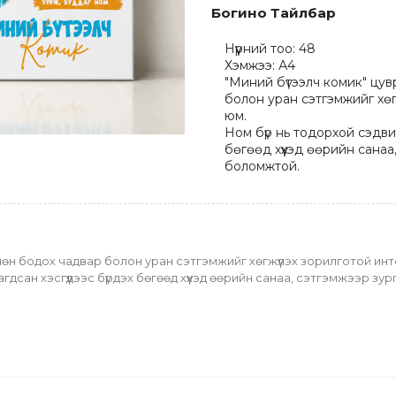
Богино Тайлбар
Нүүрний тоо: 48

Хэмжээ: А4

"Миний бүтээлч комик" цувр
болон уран сэтгэмжийг хөгж
юм. 

Ном бүр нь тодорхой сэдвий
бөгөөд хүүхэд өөрийн санаа,
боломжтой.
өлөн бодох чадвар болон уран сэтгэмжийг хөгжүүлэх зорилготой инт
гдсан хэсгүүдээс бүрдэх бөгөөд хүүхэд өөрийн санаа, сэтгэмжээр зу