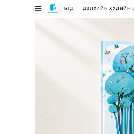
БҮГД
ДЭЛХИЙН ХҮҮХДИЙН