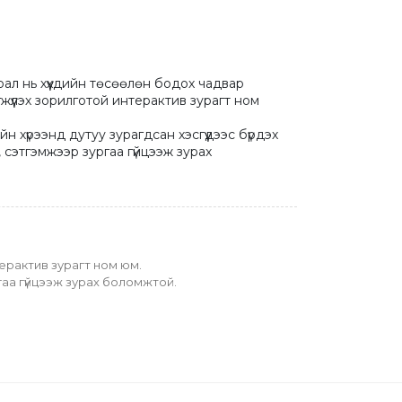
ал нь хүүхдийн төсөөлөн бодох чадвар 
үүлэх зорилготой интерактив зурагт ном 
н хүрээнд дутуу зурагдсан хэсгүүдээс бүрдэх 
 сэтгэмжээр зургаа гүйцээж зурах 
ерактив зурагт ном юм. 
ргаа гүйцээж зурах боломжтой.