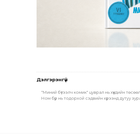
Дэлгэрэнгүй
"Миний бүтээлч комик" цуврал нь хүүхдийн төсө
Ном бүр нь тодорхой сэдвийн хүрээнд дутуу зура