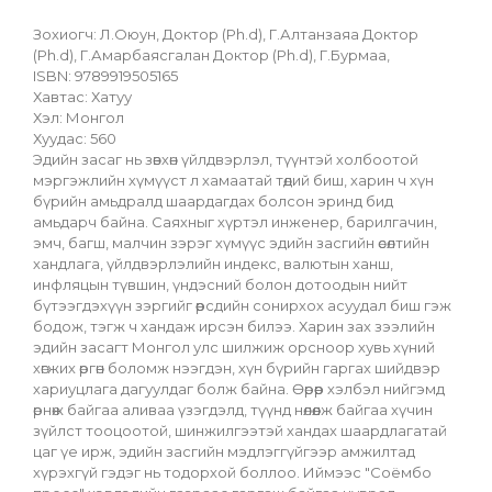
Зохиогч: Л.Оюун, Доктор (Ph.d), Г.Алтанзаяа Доктор 
(Ph.d), Г.Амарбаясгалан Доктор (Ph.d), Г.Бурмаа,
ISBN: 9789919505165
Хавтас: Хатуу
Хэл: Монгол
Хуудас: 560
Эдийн засаг нь зөвхөн үйлдвэрлэл, түүнтэй холбоотой 
мэргэжлийн хүмүүст л хамаатай төдий биш, харин ч хүн 
бүрийн амьдралд шаардагдах болсон эринд бид 
амьдарч байна. Саяхныг хүртэл инженер, барилгачин, 
эмч, багш, малчин зэрэг хүмүүс эдийн засгийн өсөлтийн 
хандлага, үйлдвэрлэлийн индекс, валютын ханш, 
инфляцын түвшин, үндэсний болон дотоодын нийт 
бүтээгдэхүүн зэргийг өөрсдийн сонирхох асуудал биш гэж 
бодож, тэгж ч хандаж ирсэн билээ. Харин зах зээлийн 
эдийн засагт Монгол улс шилжиж орсноор хувь хүний 
хөгжих өргөн боломж нээгдэн, хүн бүрийн гаргах шийдвэр 
хариуцлага дагуулдаг болж байна. Өөрөөр хэлбэл нийгэмд 
өрнөж байгаа аливаа үзэгдэлд, түүнд нөлөөлж байгаа хүчин 
зүйлст тооцоотой, шинжилгээтэй хандах шаардлагатай 
цаг үе ирж, эдийн засгийн мэдлэггүйгээр амжилтад 
хүрэхгүй гэдэг нь тодорхой боллоо. Иймээс "Соёмбо 