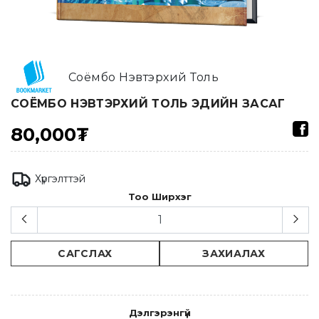
Соёмбо Нэвтэрхий Толь
СОЁМБО НЭВТЭРХИЙ ТОЛЬ ЭДИЙН ЗАСАГ
80,000₮
Хүргэлттэй
Тоо Ширхэг
САГСЛАХ
ЗАХИАЛАХ
Дэлгэрэнгүй