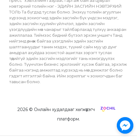
пресс" хэвлэлийн газраас гаргаж байгаа цуврал 
нэвтэрхий толийн нэг - ЭДИЙН ЗАСГИЙН НЭВТЭРХИЙ 
ТОЛЬ Та бүгдэд туслах болно. Энэхүү толийн агуулгын 
хүрээнд зохиогчид эдийн засгийн бүх үндсэн мэдлэг, 
эдийн засгийн хуулийн үйлчлэл, эдийн засгийн 
үзэгдлүүдийн мөн чанарыг тайлбарлахад түлхүү анхааран 
ажиллалаа. Тиймээс бидний бүтээл эрхэм уншигч Танд 
нийгэмд өрнөж байгаа үзэгдлийн эдийн засгийн 
шалтгаануудыг танин мэдэх, түүний сайн муу үр дүнг 
амьдрал ахуйдаа зохистой ашиглах зэрэгт туслах 
төдийгүй эдийн засгийн мэдлэгийг тань нэмэгдүүлэх 
болно. Түүнчлэн бизнес эрхлэхийг хүсэж байгаа, эрхэлж 
байгаа нэгэнд амжилтад хүрэхэд нь мөн дэмжлэг болно 
гэдэгт итгэлтэй байна. Ийм зорилгыг ч зохиогчдын баг 
тавьсан болно.
2026
© Онлайн худалдааг хөгжүүлэгч
платформ.