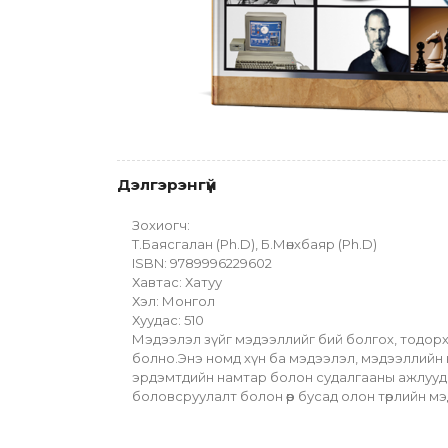
Дэлгэрэнгүй
Зохиогч:
Т.Баясгалан (Ph.D), Б.Мөнхбаяр (Ph.D)
ISBN: 9789996229602
Хавтас: Хатуу
Хэл: Монгол
Хуудас: 510
Мэдээлэл зүйг мэдээллийг бий болгох, тодорх
болно.Энэ номд хүн ба мэдээлэл, мэдээллийн 
эрдэмтдийн намтар болон судалгааны ажлууды
боловсруулалт болон өөр бусад олон төрлийн м