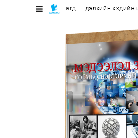
БҮГД
ДЭЛХИЙН ХҮҮХДИЙН