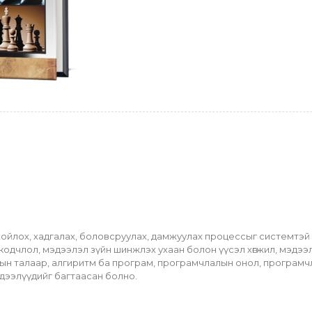
ойлох, хадгалах, боловсруулах, дамжуулах процессыг системтэй 
кодчлол, мэдээлэл зүйн шинжлэх ухаан болон үүсэл хөгжил, мэдээ
н талаар, алгиритм ба програм, програмчлалын онол, програмчл
эдээлүүдийг багтаасан болно.