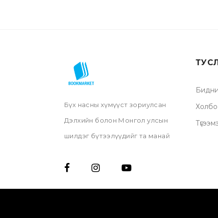
ТУС
Бидни
Бүх насны хүмүүст зориулсан
Холбо
Дэлхийн болон Монгол улсын
Түгээм
шилдэг бүтээлүүдийг та манай
нэрийн дэлгүүр, онлайн
дэлгүүрээс үзэх мөн хүссэн
газраа хүргүүлэх бүрэн
боломжтой.