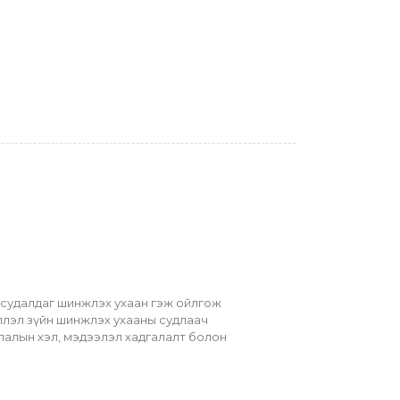
судалдаг шинжлэх ухаан гэж ойлгож 
ллэл зүйн шинжлэх ухааны судлаач 
алын хэл, мэдээлэл хадгалалт болон 