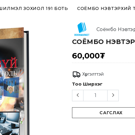
 ШИЛМЭЛ ЗОХИОЛ 191 БОТЬ
СОЁМБО НЭВТЭРХИЙ 
Соёмбо Нэвтэ
СОЁМБО НЭВТЭР
60,000₮
Хүргэлттэй
Тоо Ширхэг
САГСЛАХ