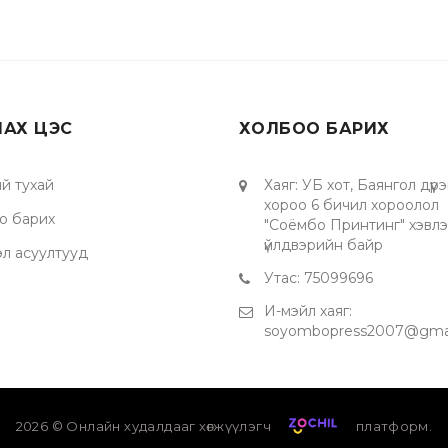
ЛАХ ЦЭС
ХОЛБОО БАРИХ
й тухай
Хаяг
:
УБ хот, Баянгол дүүрэ
хороо 6 бичил хороолол
о барих
"Соёмбо Принтинг" хэвл
үйлдвэрийн байр
эл асуултууд
Утас
:
75099696
И-мэйл хаяг
:
soyombopress2007@gma
2026
© Онлайн худалдааг хөгжүүлэгч
платформ.