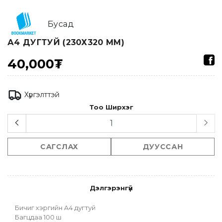
Бусад
А4 ДУГТУЙ (230Х320 ММ)
40,000₮
Хүргэлттэй
Тоо Ширхэг
САГСЛАХ
ДУУССАН
Дэлгэрэнгүй
Бичиг хэргийн А4 дугтуй
Багцдаа 100 ш