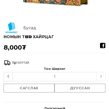
Бусад
НОМЫН ТӨМӨР ХАЙРЦАГ
8,000₮
Хүргэлттэй
Тоо Ширхэг
САГСЛАХ
ДУУССАН
Дэлгэрэнгүй