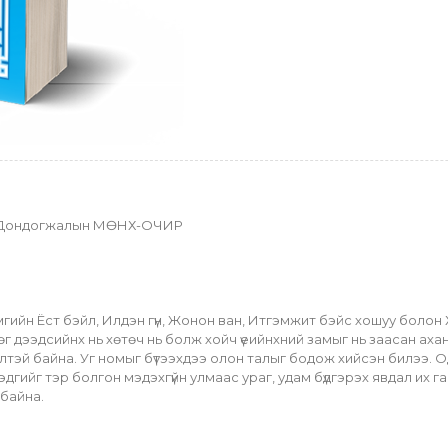
огт Дондогжалын МӨНХ-ОЧИР
мгийн Ёст бэйл, Илдэн гүн, Жонон ван, Итгэмжит бэйс хошуу болон
г дээдсийнх нь хөтөч нь болж хойч үеийнхний замыг нь заасан ахан
тэй байна. Уг номыг бүтээхдээ олон талыг бодож хийсэн билээ. Одо
гийг тэр болгон мэдэхгүйн улмаас ураг, удам бүдгэрэх явдал их гар
 байна.