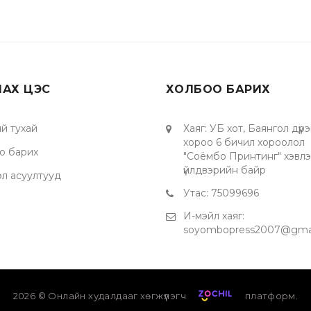
ЛАХ ЦЭС
ХОЛБОО БАРИХ
й тухай
Хаяг
:
УБ хот, Баянгол дүүрэ
хороо 6 бичил хороолол
о барих
"Соёмбо Принтинг" хэвл
үйлдвэрийн байр
эл асуултууд
Утас
:
75099696
И-мэйл хаяг
:
soyombopress2007@gma
2026
© Онлайн худалдааг хөгжүүлэгч
платформ.