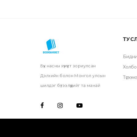
ТУС
Бидни
Бүх насны хүмүүст зориулсан
Холбо
Дэлхийн болон Монгол улсын
Түгээм
шилдэг бүтээлүүдийг та манай
нэрийн дэлгүүр, онлайн дэлгүүрээс
үзэх мөн хүссэн газраа хүргүүлэх
бүрэн боломжтой.