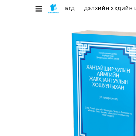
БҮГД
ДЭЛХИЙН ХҮҮХДИЙН