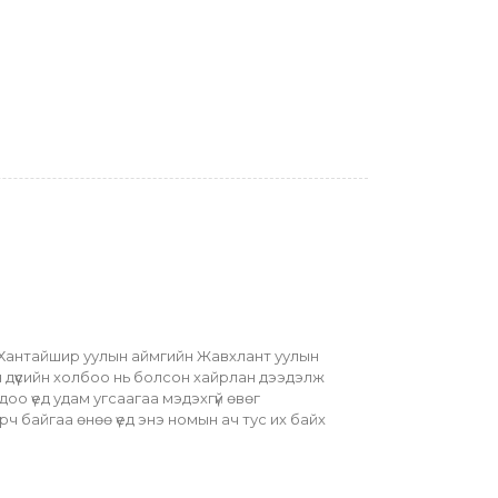
 Хантайшир уулын аймгийн Жавхлант уулын 
 дүүсийн холбоо нь болсон хайрлан дээдэлж 
о үед удам угсаагаа мэдэхгүй өвөг 
ч байгаа өнөө үед энэ номын ач тус их байх 