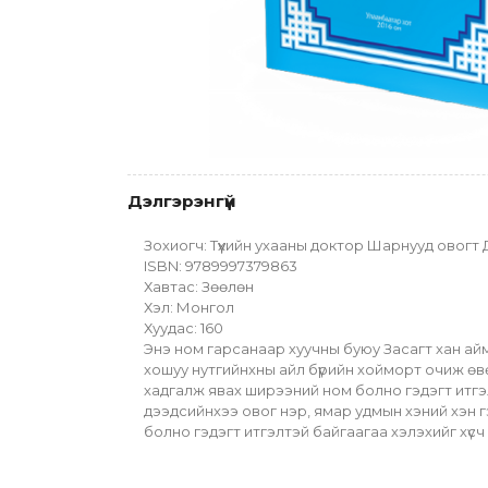
Дэлгэрэнгүй
Зохиогч: Түүхийн ухааны доктор Шарнууд ов
ISBN: 9789997379863
Хавтас: Зөөлөн
Хэл: Монгол
Хуудас: 160
Энэ ном гарсанаар хуучны буюу Засагт хан ай
хошуу нутгийнхны айл бүрийн хойморт очиж өвө
хадгалж явах ширээний ном болно гэдэгт итгэл
дээдсийнхээ овог нэр, ямар удмын хэний хэн гэд
болно гэдэгт итгэлтэй байгаагаа хэлэхийг хүсч