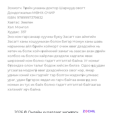
Зохиогч: Түүхийн ухааны доктор Шарнууд овогт 
Дондогжалын МӨНХ-ОЧИР
ISBN: 9789997379832
Хавтас: Зөөлөн
Хэл: Монгол
Хуудас: 357
Энэ ном гарсанаар хуучны буюу Засагт хан аймгийн 
Засагт ханы хошууныхан болон Бигэр Номун ханы шавь 
нарынхны айл бүрийн хойморт очиж өвөг дээдсийнх нь 
хөтөч нь болж хойч үеийнхний замыг нь заасан ахан дүүсийн 
холбоо нь болсон хайрлан дээдэлж хадгалж явах 
ширээний ном болно гэдэгт итгэлтэй байна. Уг номыг 
бүтээхдээ олон талыг бодож хийсэн билээ. Одоо үед удам 
угсаагаа мэдэхгүй өвөг дээдсийнхээ овог нэр, ямар 
удмын хэний хэн гэдгийг тэр болгон мэдэхгүйн улмаас 
ураг, удам бүдгэрэх явдал их гарч байгаа өнөө үед энэ 
номын ач тус их байх болно гэдэгт итгэлтэй байгаагаа 
хэлэхийг хүсч байна.
2026
© Онлайн худалдааг хөгжүүлэгч