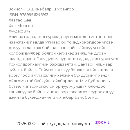
Зохиогч: О.Шинэбаяр, Ц.Урангоо
ISBN: 9789996246913
Хавтас: Зөөлөн
Хэл: Монгол
Хуудас: 374
Аливаа гадаад хэл сурахад юуны өмнө олон үг тогтоож 
чээжлэхийг зөвлөдөг. Улмаар ой тойнд хоногшсон үгсээ 
орчуулж давтаж байваас нэн сайн. Ийнхүү үгсийг 
холбож өгүүлбэр болгон хэлхэхэд зайлшгүй дүрэм 
шаардагдана. Гэвч дүрэм сурах нъ гадаад хэл сурах үед 
тохиолддог хамгийн бэрхшээлтэй, шантарч няцмаар 
зүйл нъ байдаг. Тиймээс энэхүү бэрхшээлийг хөнгөвчлөх 
зорилгоор англи хэлний хэлзүйн бүх дүрмийг хэнд ч 
ойлгомжтой байхуйц тайлбарласан М.ИДубровины 
бүтээлийг зохиомжлон орчуулж уншигч олондоо 
танилцуулж байна. Ингэснээр гадаад хэл сурах хэцүү 
ажил та бүхэнд хөгжилтэй, хялбар байх болно.
2026
© Онлайн худалдааг хөгжүүлэгч