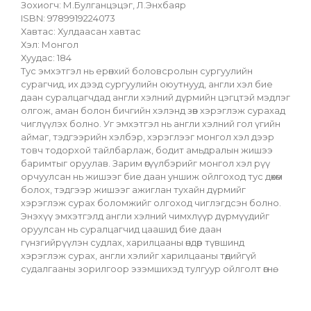
Зохиогч: М.Булганцэцэг, Л.Энхбаяр
ISBN: 9789919224073
Хавтас: Хулдаасан хавтас
Хэл: Монгол
Хуудас: 184
Тус эмхэтгэл нь ерөнхий боловсролын сургуулийн 
сурагчид, их дээд сургуулийн оюутнууд, англи хэл бие 
даан суралцагчдад англи хэлний дүрмийн цэгцтэй мэдлэг 
олгож, аман болон бичгийн хэлэнд зөв хэрэглэж сурахад 
чиглүүлэх болно. Уг эмхэтгэл нь англи хэлний гол үгийн 
аймаг, тэдгээрийн хэлбэр, хэрэглээг монгол хэл дээр 
товч тодорхой тайлбарлаж, бодит амьдралын жишээ 
баримтыг оруулав. Зарим өгүүлбэрийг монгол хэл рүү 
орчуулсан нь жишээг бие даан уншиж ойлгоход тус дөхөм 
болох, тэдгээр жишээг ажиглан тухайн дүрмийг 
хэрэглэж сурах боломжийг олгоход чиглэгдсэн болно. 
Энэхүү эмхэтгэлд англи хэлний чимхлүүр дүрмүүдийг 
оруулсан нь суралцагчид цаашид бие даан 
гүнзгийрүүлэн судлах, харилцааны өндөр түвшинд 
хэрэглэж сурах, англи хэлийг харилцааны төдийгүй 
судалгааны зорилгоор эзэмшихэд тулгуур ойлголт өгнө.