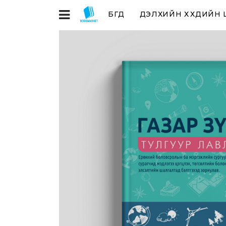
БҮГД
ДЭЛХИЙН ХҮҮХДИЙН