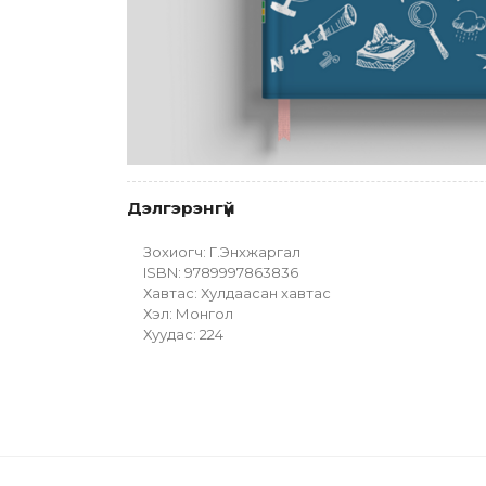
Дэлгэрэнгүй
Зохиогч: Г.Энхжаргал
ISBN: 9789997863836
Хавтас: Хулдаасан хавтас
Хэл: Монгол
Хуудас: 224