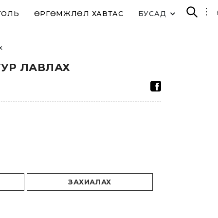
ТОЛЬ
ӨРГӨМЖЛӨЛ ХАВТАС
БУСАД
х
УУР ЛАВЛАХ
ЗАХИАЛАХ