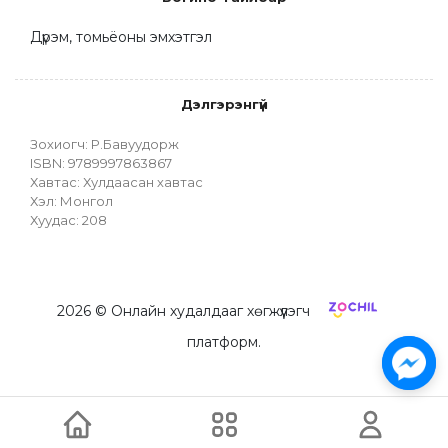
Дүрэм, томьёоны эмхэтгэл
Дэлгэрэнгүй
Зохиогч: Р.Бавуудорж
ISBN: 9789997863867
Хавтас: Хулдаасан хавтас
Хэл: Монгол
Хуудас: 208
2026
© Онлайн худалдааг хөгжүүлэгч
платформ.