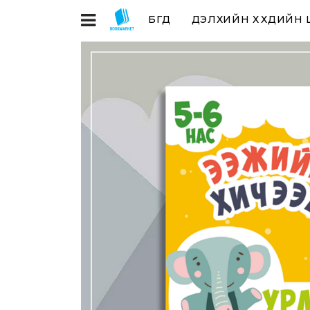
БҮГД
ДЭЛХИЙН ХҮҮХДИЙН