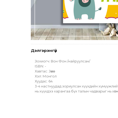
Дэлгэрэнгүй
Зохиогч: Вон Фон /найруулсан/
ISBN: -
Хавтас: Зөөлөн
Хэл: Монгол
Хуудас: 64
3-4 настнуудад зориулсан хүүхдийн хүмүүжлийн 
нь хүүхдээ харангаа бүх талын чадварыг нь хөг