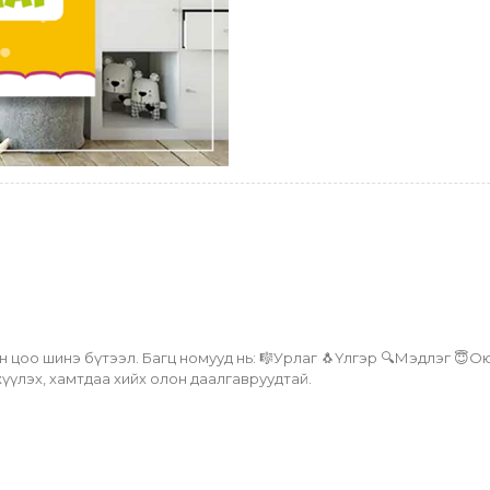
цоо шинэ бүтээл. Багц номууд нь: 🎼Урлаг 🐧Үлгэр 🔍Мэдлэг 😇Оюуны 
жүүлэх, хамтдаа хийх олон даалгавруудтай.