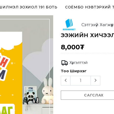
 ШИЛМЭЛ ЗОХИОЛ 191 БОТЬ
СОЁМБО НЭВТЭРХИЙ 
Сэтгэхүй Хөгжүү
ЭЭЖИЙН ХИЧЭЭЛ
8,000₮
Хүргэлттэй
Тоо Ширхэг
САГСЛАХ