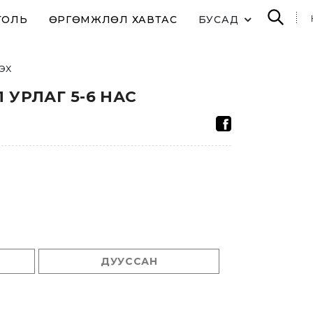
ТОЛЬ
ӨРГӨМЖЛӨЛ ХАВТАС
БУСАД
лэх
 УРЛАГ 5-6 НАС
ДУУССАН