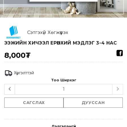
Сэтгэхүй Хөгжүүлэх
ЭЭЖИЙН ХИЧЭЭЛ ЕРӨНХИЙ МЭДЛЭГ 3-4 НАС
8,000₮
Хүргэлттэй
Тоо Ширхэг
САГСЛАХ
ДУУССАН
Дэлгэрэнгүй