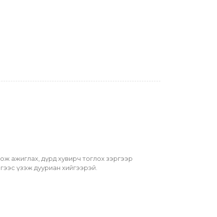
сож ажиглах, дүрд хувирч тоглох зэргээр 
лэгээс үзэж дууриан хийгээрэй.