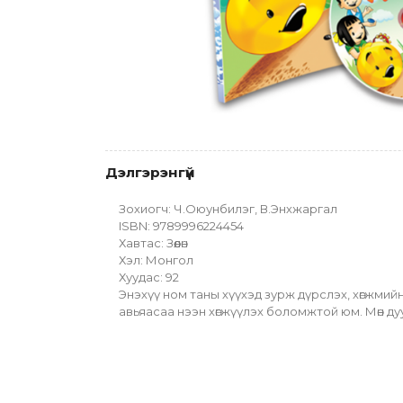
Дэлгэрэнгүй
Зохиогч: Ч.Оюунбилэг, В.Энхжаргал
ISBN: 9789996224454
Хавтас: Зөөлөн
Хэл: Монгол
Хуудас: 92
Энэхүү ном таны хүүхэд зурж дүрслэх, хөгжмийн
авьяасаа нээн хөгжүүлэх боломжтой юм. Мөн дуул