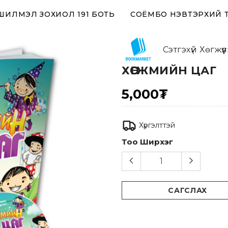
 ШИЛМЭЛ ЗОХИОЛ 191 БОТЬ
СОЁМБО НЭВТЭРХИЙ 
Сэтгэхүй Хөгжүү
ХӨГЖМИЙН ЦАГ
5,000₮
Хүргэлттэй
Тоо Ширхэг
САГСЛАХ