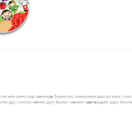
 энгийн зэмсгээр хөгжимдөх, бүжиглэх, хэмнэлийн дасгал хийх, сон
ах дуу, сонсох хөгжим, дуут бүжиг, хөгжимт хөдөлгөөнүүдийг дүрс бич