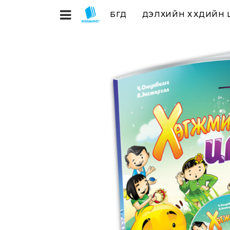
БҮГД
ДЭЛХИЙН ХҮҮХДИЙН