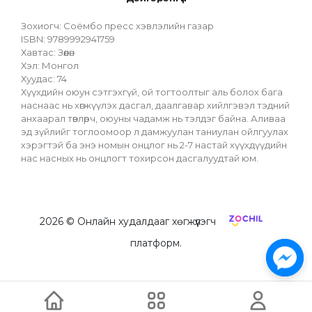
Зохиогч: Соёмбо пресс хэвлэлийн газар
ISBN: 9789992941759
Хавтас: Зөөлөн
Хэл: Монгол
Хуудас: 74
Хүүхдийн оюун сэтгэхгүй, ой тогтоолтыг аль болох бага 
наснаас нь хөгжүүлэх дасгал, даалгавар хийлгэвэл тэдний 
анхаарал төвлөрч, оюуны чадамж нь тэлдэг байна. Аливаа 
эд зүйлийг тоглоомоор л дамжуулан таниулан ойлгуулах 
хэрэгтэй ба энэ номын онцлог нь 2-7 настай хүүхдүүдийн 
нас насных нь онцлогт тохирсон дасгалуудтай юм.
2026
© Онлайн худалдааг хөгжүүлэгч
платформ.