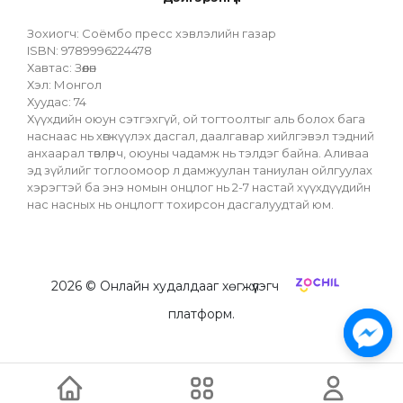
Зохиогч: Соёмбо пресс хэвлэлийн газар
ISBN: 9789996224478
Хавтас: Зөөлөн
Хэл: Монгол
Хуудас: 74
Хүүхдийн оюун сэтгэхгүй, ой тогтоолтыг аль болох бага 
наснаас нь хөгжүүлэх дасгал, даалгавар хийлгэвэл тэдний 
анхаарал төвлөрч, оюуны чадамж нь тэлдэг байна. Аливаа 
эд зүйлийг тоглоомоор л дамжуулан таниулан ойлгуулах 
хэрэгтэй ба энэ номын онцлог нь 2-7 настай хүүхдүүдийн 
нас насных нь онцлогт тохирсон дасгалуудтай юм.
2026
© Онлайн худалдааг хөгжүүлэгч
платформ.