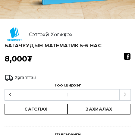
Сэтгэхүй Хөгжүүлэх
БАГАЧУУДЫН МАТЕМАТИК 5-6 НАС
8,000₮
Хүргэлттэй
Тоо Ширхэг
САГСЛАХ
ЗАХИАЛАХ
Дэлгэрэнгүй