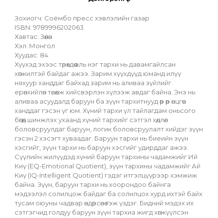
Зохиогч: Соёмбо пресс хэвлэлийн газар
ISBN: 9789996202063
Хавтас: Зөөлөн
Хэл: Монгол
Хуудас: 84
Хүүхэд эхээс төрөхдөө аль нэг тархи нь давамгайлсан 
хөгжилтэй байдаг ажээ. Зарим хүүхдүүд юманд илүү 
няхуур ханддаг байхад зарим нь аливаа зүйлийг 
ерөнхийлөн төсөөлж хийсвэрлэн хүлээж авдаг байна. Энэ нь 
аливаа асуудалд баруун ба зүүн тархитнууд өөр өөр өнцгөөс 
ханддаг гэсэн үг юм. Хүний тархи үл тайлагдам оньсого 
бөгөөд шинжлэх ухаанд хүний тархийг сэтгэл хөдлөл 
боловсруулдаг баруун, логик боловсруулалт хийдэг зүүн 
гэсэн 2 хэсэгт хуваадаг. Баруун тархи нь биеийн зүүн 
хэсгийг, зүүн тархи нь баруун хэсгийг удирддаг ажээ. 
Сүүлийн жилүүдэд хүний баруун тархины чадамжийг Ий 
Киү (EQ-Emotional Quotient), зүүн тархины чадамжийг Ай 
Киү (IQ-Intelligent Quotient) гэдэг итгэлцүүрээр хэмжиж 
байна. Зүүн, баруун тархи нь хоорондоо байнга 
мэдээлэл солилцож байдаг ба солилцох хурд ихтэй байх 
тусам оюуны чадвар өндөрсөнө гэж үздэг. Бидний мэдэх их 
сэтгэгчид голдуу баруун зүүн тархиа жигд хөгжүүлсэн 