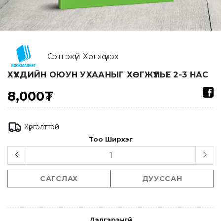
Сэтгэхүй Хөгжүүлэх
ХҮҮХДИЙН ОЮУН УХААНЫГ ХӨГЖҮҮЛЬЕ 2-3 НАС
8,000₮
Хүргэлттэй
Тоо Ширхэг
САГСЛАХ
ДУУССАН
Дэлгэрэнгүй