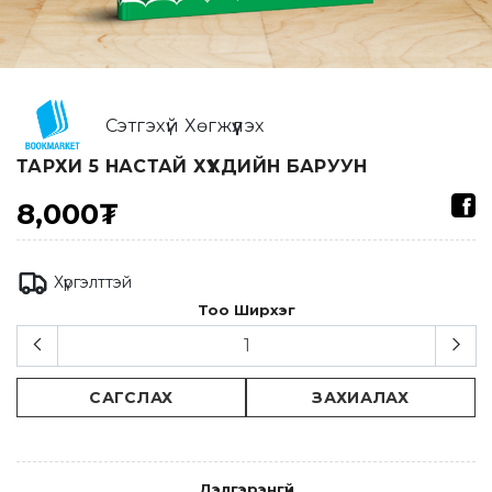
Сэтгэхүй Хөгжүүлэх
ТАРХИ 5 НАСТАЙ ХҮҮХДИЙН БАРУУН
8,000₮
Хүргэлттэй
Тоо Ширхэг
САГСЛАХ
ЗАХИАЛАХ
Дэлгэрэнгүй