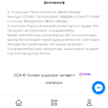
Дэлгэрэнгүй
Э. Успенский “ГЕНА МАТАР БА ТҮҮНИЙ НӨХӨД” 
Эно Руд “УГЛАВЧ, ТАЛШААХАЙ, ХӨВДӨН САХАЛТ ГУРАВ”
Н. Носов “ҮЛМЭДЭХ БА ТҮҮНИЙ НӨХӨД”
3 томоохон бүрэн хэмжээний зохиол орсон. Хуудас 304
Орчуулагч Д.Оюунчимэг, Х.Шаравнямбуу
Өмнөх нийгмийн үед орчуулагдсан ЗХУ-ын зохиолчдын 
эдгээр бүтээлүүдийг манай дунд үеийнхэн их сайн мэднэ. 
“Үл мэдэх ба түүний нөхөд”-ийг ахмад орчуулагч 
Х.Шаравнямбуу гуайн орчуулгаар, наад хоёрыг нь дахин 
сэргээж орчуулсан болно. 
2026
© Онлайн худалдааг хөгжүүлэгч
платформ.