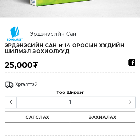
Эрдэнэсийн Сан
ЭРДЭНЭСИЙН САН №14 ОРОСЫН ХҮҮХДИЙН
ШИЛМЭЛ ЗОХИОЛУУД
25,000₮
Хүргэлттэй
Тоо Ширхэг
САГСЛАХ
ЗАХИАЛАХ