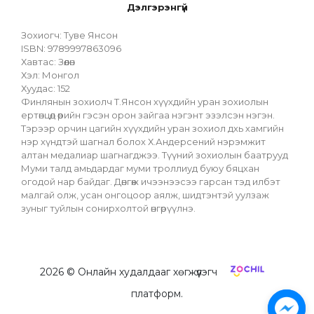
Дэлгэрэнгүй
Зохиогч: Туве Янсон
ISBN: 9789997863096
Хавтас: Зөөлөн
Хэл: Монгол
Хуудас: 152
Финлянын зохиолч Т.Янсон хүүхдийн уран зохиолын 
ертөнцөд өөрийн гэсэн орон зайгаа нэгэнт эзэлсэн нэгэн. 
Тэрээр орчин цагийн хүүхдийн уран зохиол дхь хамгийн 
нэр хүндтэй шагнал болох Х.Андерсений нэрэмжит 
алтан медалиар шагнагджээ. Түүний зохиолын баатрууд 
Муми талд амьдардаг муми троллиуд буюу бяцхан 
огодой нар байдаг. Дөнгөж ичээнээсээ гарсан тэд илбэт 
малгай олж, усан онгоцоор аялж, шидтэнтэй уулзаж 
зуныг туйлын сонирхолтой өнгөрүүлнэ.
2026
© Онлайн худалдааг хөгжүүлэгч
платформ.