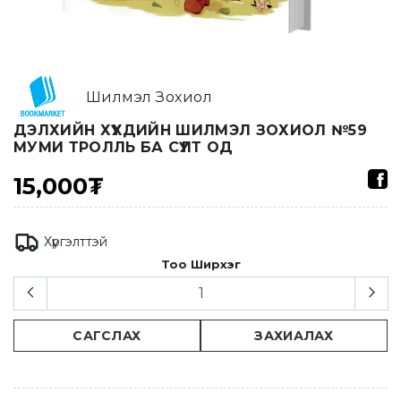
Шилмэл Зохиол
ДЭЛХИЙН ХҮҮХДИЙН ШИЛМЭЛ ЗОХИОЛ №59
МУМИ ТРОЛЛЬ БА СҮҮЛТ ОД
15,000₮
Хүргэлттэй
Тоо Ширхэг
САГСЛАХ
ЗАХИАЛАХ