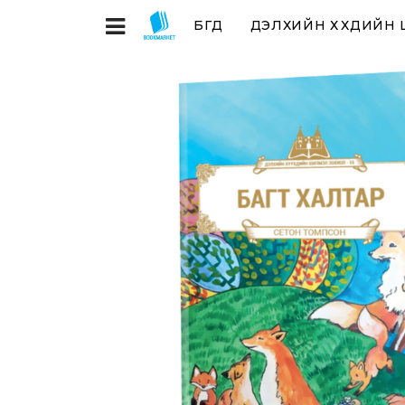
БҮГД
ДЭЛХИЙН ХҮҮХДИЙН