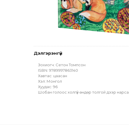
Дэлгэрэнгүй
Зохиогч: Сетон Томпсон
ISBN: 9789997863140
Хавтас: цаасан
Хэл: Монгол
Хуудас: 96
Шобан голоос холгүй өндөр толгой дээр нарсан