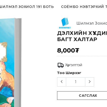
 ШИЛМЭЛ ЗОХИОЛ 191 БОТЬ
СОЁМБО НЭВТЭРХИЙ 
Шилмэл Зохи
ДЭЛХИЙН ХҮҮХД
БАГТ ХАЛТАР
8,000₮
Хүргэлттэй
Тоо Ширхэг
САГСЛАХ