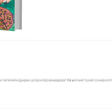
 төгөлийн дундах цоорхойд амьдардаг бүл үнэгний тухай сонирхолт