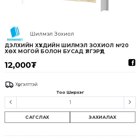
Шилмэл Зохиол
ДЭЛХИЙН ХҮҮХДИЙН ШИЛМЭЛ ЗОХИОЛ №20
ХӨХ МОГОЙ БОЛОН БУСАД ҮЛГЭРҮҮД
12,000₮
Хүргэлттэй
Тоо Ширхэг
САГСЛАХ
ЗАХИАЛАХ