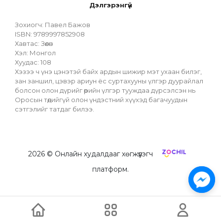
Дэлгэрэнгүй
Зохиогч: Павел Бажов
ISBN: 9789997852908
Хавтас: Зөөлөн
Хэл: Монгол
Хуудас: 108
Хэзээ ч үнэ цэнэтэй байх ардын шижир мэт ухаан билэг, 
зан заншил, цэвэр ариун ёс суртахууны үлгэр дуурайлал 
болсон олон дүрийг өөрийн үлгэр тууждаа дүрсэлсэн нь 
Оросын төдийгүй олон үндэстний хүүхэд багачуудын 
сэтгэлийг татдаг билээ.
2026
© Онлайн худалдааг хөгжүүлэгч
платформ.