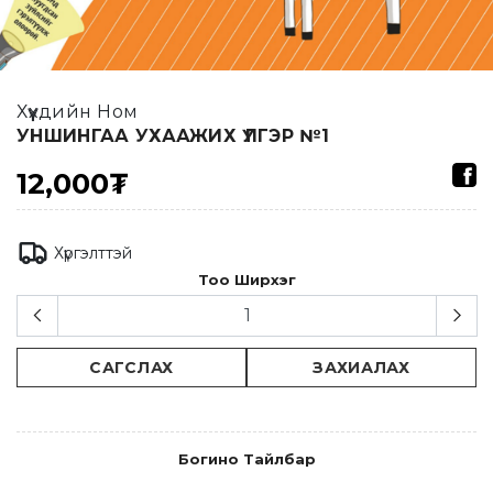
Хүүхдийн Ном
УНШИНГАА УХААЖИХ ҮЛГЭР №1
12,000₮
Хүргэлттэй
Тоо Ширхэг
САГСЛАХ
ЗАХИАЛАХ
Богино Тайлбар