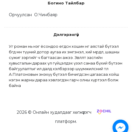
Богино Тайлбар
Орчуулсан  О.Чинбаяр
Дэлгэрэнгүй
Уг роман нь нэг ёсондоо егөөдсөн хошин өнгө аястай бүтээл 
бөгөөд мөн түүний дотор аугаа их эмгэнэл, хий мөрөөдөл, шашны 
сүжиг зэргийг ч багтаасан ажээ. Зөвлөлт засгийн 
хувьсгалын дараах үл гүйцэлдэх үзэл санаа бүхий бүтээн 
байгуулалтыг ил далд хэлбэрээр шүүмжилсний төлөө 
А.Платоновын энэхүү бүтээл бичигдсэн цагаасаа хойш 
нэгэн жарны дараа хэвлэгдэн гарч олны хүртээл болж 
байна
2026
© Онлайн худалдааг хөгжүүлэгч
платформ.