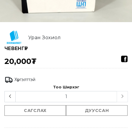
Уран Зохиол
ЧЕВЕНГҮР
20,000₮
Хүргэлттэй
Тоо Ширхэг
САГСЛАХ
ДУУССАН