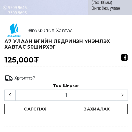
Өргөмжлөл Хавтас
А7 УЛААН ӨНГИЙН ЛЕДРИНЭН ҮНЭМЛЭХ
ХАВТАС 50ШИРХЭГ
125,000₮
Хүргэлттэй
Тоо Ширхэг
САГСЛАХ
ЗАХИАЛАХ