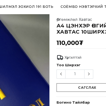
 ШИЛМЭЛ ЗОХИОЛ 191 БОТЬ
СОЁМБО НЭВТЭРХИЙ 
Өргөмжлөл Хавтас
А4 ЦЭНХЭР ӨНГИ
ХАВТАС 10ШИРХ
110,000₮
Хүргэлттэй
Тоо Ширхэг
САГСЛАХ
Богино Тайлбар