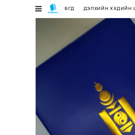
БҮГД
ДЭЛХИЙН ХҮҮХДИЙН