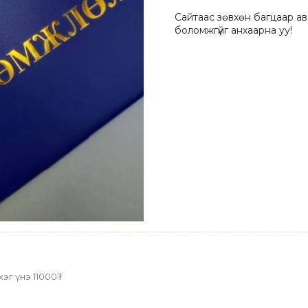
Сайтаас зөвхөн багцаар ав
боломжгүйг анхаарна уу!
хэг үнэ 11000₮