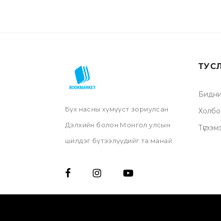
ТУС
Бидни
Бүх насны хүмүүст зориулсан
Холбо
Дэлхийн болон Монгол улсын
Түгээм
шилдэг бүтээлүүдийг та манай
нэрийн дэлгүүр, онлайн
дэлгүүрээс үзэх мөн хүссэн
газраа хүргүүлэх бүрэн
боломжтой.