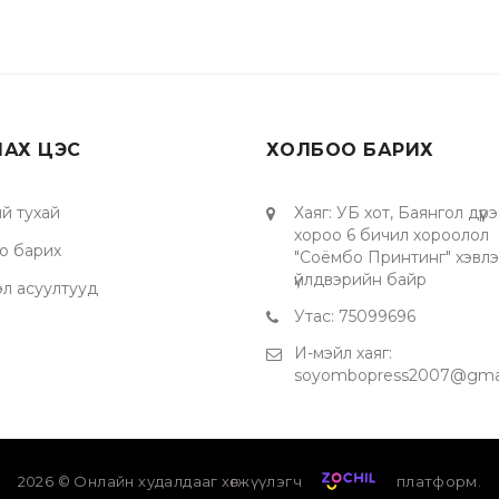
ЛАХ ЦЭС
ХОЛБОО БАРИХ
й тухай
Хаяг
:
УБ хот, Баянгол дүүрэ
хороо 6 бичил хороолол
о барих
"Соёмбо Принтинг" хэвл
үйлдвэрийн байр
эл асуултууд
Утас
:
75099696
И-мэйл хаяг
:
soyombopress2007@gma
2026
© Онлайн худалдааг хөгжүүлэгч
платформ.