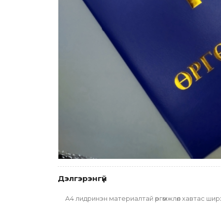
Дэлгэрэнгүй
А4 лидринэн материалтай өргөмжлөл хавтас шир