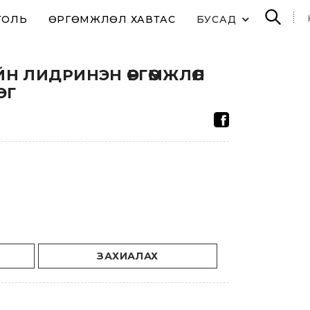
ТОЛЬ
ӨРГӨМЖЛӨЛ ХАВТАС
БУСАД
ЙН ЛИДРИНЭН ӨРГӨМЖЛӨЛ
ЭГ
ЗАХИАЛАХ