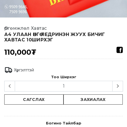
Өргөмжлөл Хавтас
А4 УЛААН ӨНГӨ ЛЕДРИНЭН ЖУУХ БИЧИГ
ХАВТАС 10ШИРХЭГ
110,000₮
Хүргэлттэй
Тоо Ширхэг
САГСЛАХ
ЗАХИАЛАХ
Богино Тайлбар