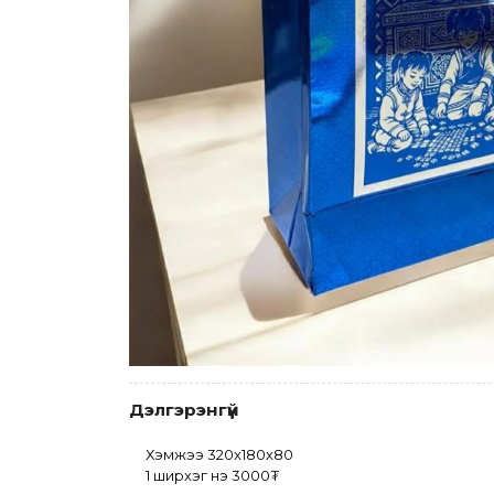
Дэлгэрэнгүй
Хэмжээ 320x180x80 
1 ширхэг үнэ 3000₮