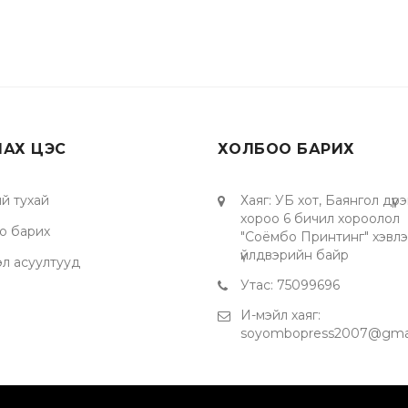
ЛАХ ЦЭС
ХОЛБОО БАРИХ
й тухай
Хаяг
:
УБ хот, Баянгол дүүрэ
хороо 6 бичил хороолол
о барих
"Соёмбо Принтинг" хэвл
үйлдвэрийн байр
эл асуултууд
Утас
:
75099696
И-мэйл хаяг
:
soyombopress2007@gma