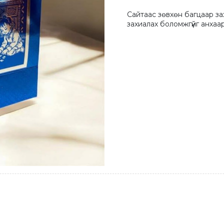
Сайтаас зөвхөн багцаар за
захиалах боломжгүйг анхаар