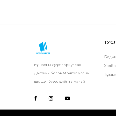
ТУС
Бидни
Бүх насны хүмүүст зориулсан
Холбо
Дэлхийн болон Монгол улсын
Түгээм
шилдэг бүтээлүүдийг та манай
нэрийн дэлгүүр, онлайн дэлгүүрээс
үзэх мөн хүссэн газраа хүргүүлэх
бүрэн боломжтой.