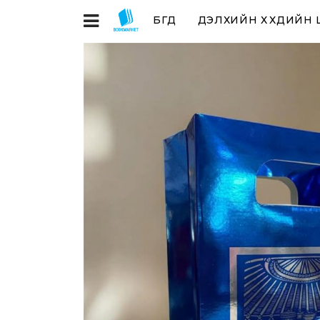
БҮГД
ДЭЛХИЙН ХҮҮХДИЙН