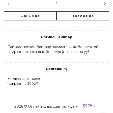
САГСЛАХ
ЗАХИАЛАХ
Богино Тайлбар
Сайтаас зөвхөн багцаар захиалга хийх боломжтой. 
Ширхэгээр захиалах боломжгүйг анхаарна уу!
Дэлгэрэнгүй
Хэмжээ 320x180x80 
1 ширхэг үнэ 3000₮
2026
© Онлайн худалдааг хөгжүүлэгч