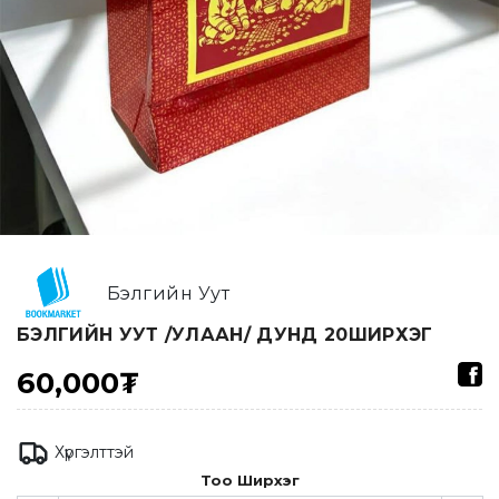
Бэлгийн Уут
БЭЛГИЙН УУТ /УЛААН/ ДУНД 20ШИРХЭГ
60,000₮
Хүргэлттэй
Тоо Ширхэг