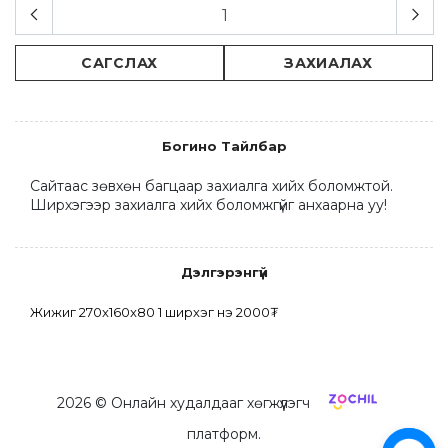
САГСЛАХ
ЗАХИАЛАХ
Богино Тайлбар
Сайтаас зөвхөн багцаар захиалга хийх боломжтой. 
Ширхэгээр захиалга хийх боломжгүйг анхаарна уу!
Дэлгэрэнгүй
Жижиг 270x160x80 1 ширхэг үнэ 2000₮
2026
© Онлайн худалдааг хөгжүүлэгч
платформ.