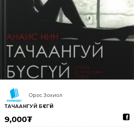
Орос Зохиол
ТАЧААНГУЙ БҮСГҮЙ
9,000₮