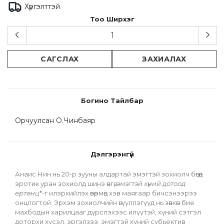
Хүргэлттэй
Тоо Ширхэг
САГСЛАХ
ЗАХИАЛАХ
Богино Тайлбар
Орчуулсан О.Чинбаяр
Дэлгэрэнгүй
Анаис Нин нь 20‑р зууны алдартай эмэгтэй зохиолч бөгөөд 
эротик уран зохиолд шинэ өнгө, 
эмэгтэй хүний дотоод 
ертөнц
*‑г илэрхийлэх өвөрмөц хэв маягаар бичсэнээрээ 
онцлогтой. Эрхэм зохиолчийн өгүүллэгүүд нь зөвхөн бие 
махбодын харилцааг дүрслэхээс илүүтэй, хүний сэтгэл 
доторхи хүсэл, эргэлзээ, эмэгтэй хүний субьектив 