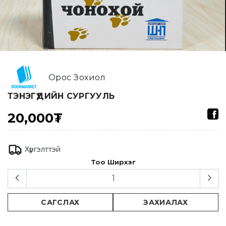
Орос Зохиол
ТЭНЭГҮҮДИЙН СУРГУУЛЬ
20,000₮
Хүргэлттэй
Тоо Ширхэг
САГСЛАХ
ЗАХИАЛАХ