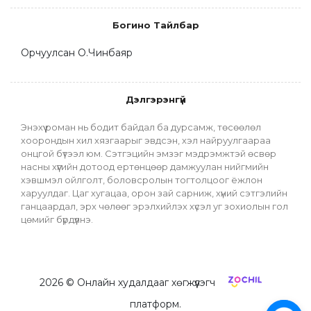
Богино Тайлбар
Орчуулсан О.Чинбаяр
Дэлгэрэнгүй
Энэхүү роман нь бодит байдал ба дурсамж, төсөөлөл 
хоорондын хил хязгаарыг эвдсэн, хэл найруулгаараа 
онцгой бүтээл юм. Сэтгэцийн эмзэг мэдрэмжтэй өсвөр 
насны хүүгийн дотоод ертөнцөөр дамжуулан нийгмийн 
хэвшмэл ойлголт, боловсролын тогтолцоог ёжлон 
харуулдаг. Цаг хугацаа, орон зай сарниж, хүний сэтгэлийн 
ганцаардал, эрх чөлөөг эрэлхийлэх хүсэл уг зохиолын гол 
цөмийг бүрдүүлнэ.
2026
© Онлайн худалдааг хөгжүүлэгч
платформ.