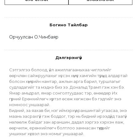
Богино Тайлбар
Орчуулсан О.Чинбаяр
Дэлгэрэнгүй
Сэтгэлгээ болоод, үйл ажиллагааныхаа чиглэлийг 
өөрчлөн сайжруулахыг хүссэн хүмүүс хамгийн түрүүнд алдартай 
болсон хүмүүсийн намтар, ажлын арга барил, туршлагыг 
судладагийг та мэднэ биз ээ. Дональд Трамп гэж хэн бэ. 
Ямар амьдрал, ямар сонголтуудаас тэр, өнөөдөр Их 
гүрний Ерөнхийлөгч хүртэл өсөж хөгжсөн бэ гэдгийг энэ 
номноос уншаарай.
Бидний, за яахав би, нэг иймэрхүү араншинтай угаасаа, энэ 
маань засрахгүй гэж боддог, тэр нь бидний ирээдүйд таагүй 
нөлөөлж байдаг зан араншин, дадал зэргээ хэрхэн яаж, 
өөрчилж, ерөнхийлөгч болтлоо замнасан түүхүүдийг 
уншихыг хүсвэл энэ номыг уншаарай.